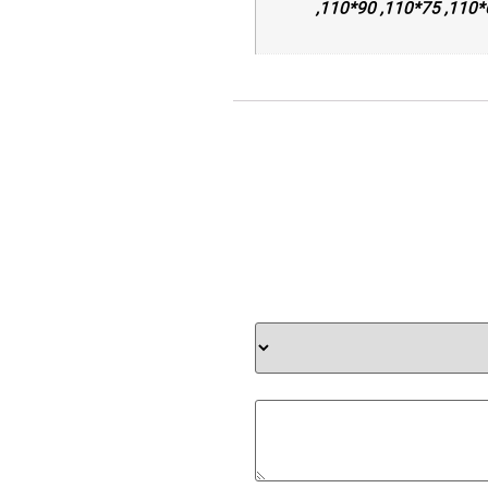
20*25, 20*32, 25*32, 25*40, 32*40, 32*50, 40*50, 32*63, 40*63, 50*63, 50*75, 63*75, 63*90, 75*90, 63*110, 75*110, 90*110,