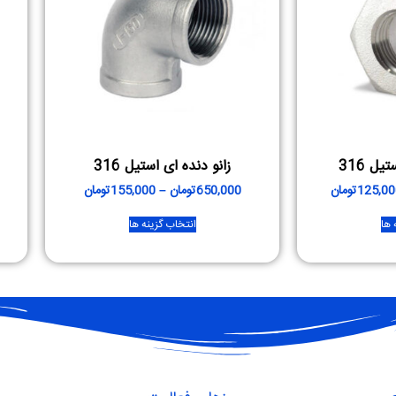
ل 316
زانو دنده ای استیل 316
125,00
تومان
650,000
تومان
–
155,000
تومان
 ها
انتخاب گزینه ها