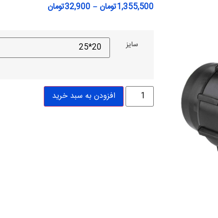
1,355,500
تومان
–
32,900
تومان
سایز
افزودن به سبد خرید