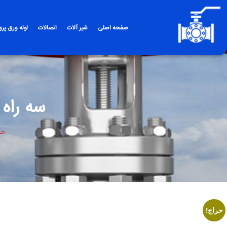
صفحه اصلی
شیر آلات
اتصالات
لوله ورق پر
سه راه 
خا
حراج!