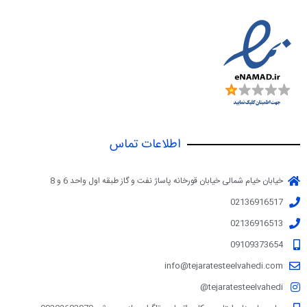
اطلاعات تماس
خیابان خیام شمالی خیابان قورخانه پاساژ نفت و گاز طبقه اول واحد 6 و 8
02136916517
02136916513
09109373654
info@tejaratesteelvahedi.com
tejaratesteelvahedi@